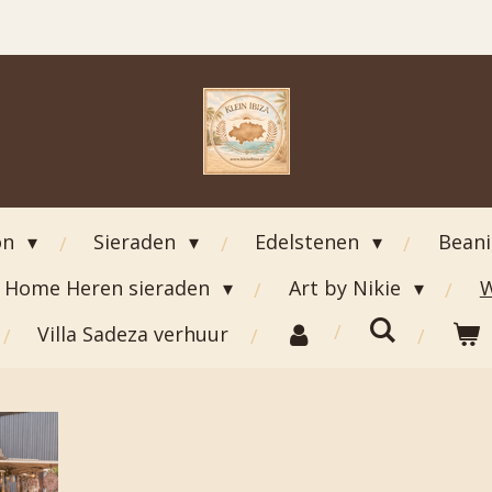
on
Sieraden
Edelstenen
Bean
Home Heren sieraden
Art by Nikie
W
Villa Sadeza verhuur