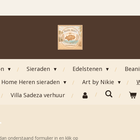
on
Sieraden
Edelstenen
Bean
Home Heren sieraden
Art by Nikie
W
Villa Sadeza verhuur
r
dan onderstaand formulier in en klik op