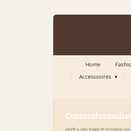
Ga
direct
naar
de
hoofdinhoud
Home
Fashi
Accesssoires
Contactformulie
Heeft u een vraag of voorkeur vul 