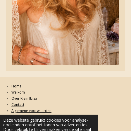
Home
Welkom
Over Klein Ibiza
Contact
Algemene voorwaarden
Retourneren, ruilen, garanties en klachten
Deze website gebruikt cookies voor analyse-
Privacybeleid
doeleinden en/of het tonen van advertenties.
Levertijd & Verzendkosten
Door gebruik te blijven maken van de site gaat