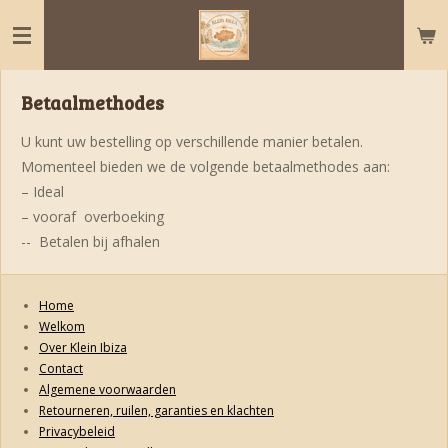
Ga
direct
naar
de
Betaalmethodes
hoofdinhoud
U kunt uw bestelling op verschillende manier betalen.
Momenteel bieden we de volgende betaalmethodes aan:
– Ideal
– vooraf overboeking
-- Betalen bij afhalen
Home
Welkom
Over Klein Ibiza
Contact
Algemene voorwaarden
Retourneren, ruilen, garanties en klachten
Privacybeleid