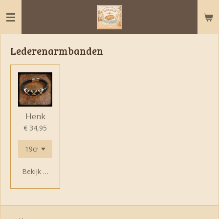
Ga
direct
naar
de
Lederenarmbanden
hoofdinhoud
Henk
€ 34,95
Bekijk details