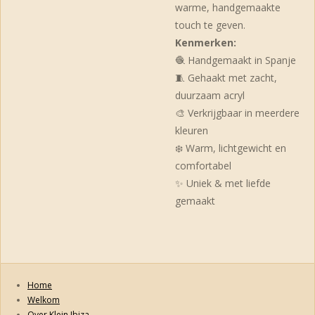
warme, handgemaakte
touch te geven.
Kenmerken:
🧶 Handgemaakt in Spanje
🧵 Gehaakt met zacht,
duurzaam acryl
🎨 Verkrijgbaar in meerdere
kleuren
❄️ Warm, lichtgewicht en
comfortabel
✨ Uniek & met liefde
gemaakt
Home
Welkom
Over Klein Ibiza