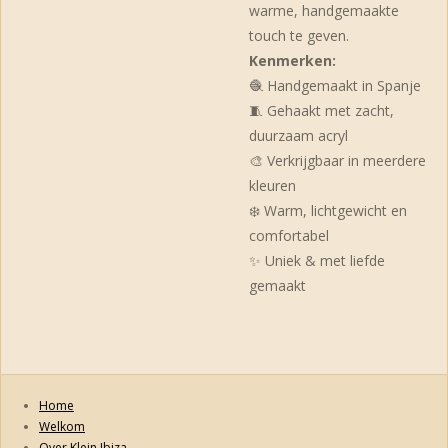
warme, handgemaakte
touch te geven.
Kenmerken:
🧶 Handgemaakt in Spanje
🧵 Gehaakt met zacht,
duurzaam acryl
🎨 Verkrijgbaar in meerdere
kleuren
❄️ Warm, lichtgewicht en
comfortabel
✨ Uniek & met liefde
gemaakt
Home
Welkom
Over Klein Ibiza