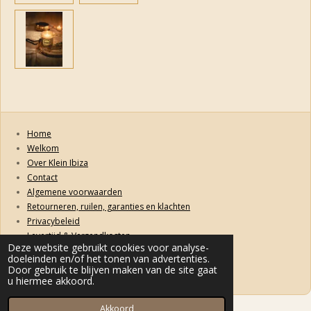
Home
Welkom
Over Klein Ibiza
Contact
Algemene voorwaarden
Retourneren, ruilen, garanties en klachten
Privacybeleid
Levertijd & Verzendkosten
Deze website gebruikt cookies voor analyse-
doeleinden en/of het tonen van advertenties.
© 2022 kleinibiza.nl
Door gebruik te blijven maken van de site gaat
Powered by
JouwWeb
u hiermee akkoord.
Akkoord