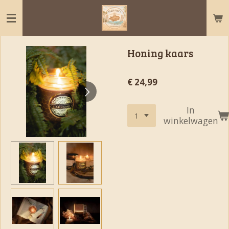
Ga
direct
naar
de
Honing kaars
hoofdinhoud
€ 24,99
In
winkelwagen