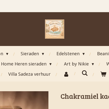
on
Sieraden
Edelstenen
Bean
Home Heren sieraden
Art by Nikie
W
Villa Sadeza verhuur
Chakramiel ka