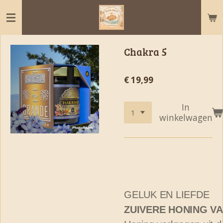
Ga
direct
naar
de
Chakra 5
hoofdinhoud
€ 19,99
In
winkelwagen
GELUK EN LIEFDE
ZUIVERE HONING V