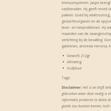
immuunsysteem. Jaspis brengt 
vastberaden. Hij geeft moed o
pakken. Goed bij elektrosmog, s
geslachtsorganen en de spijsver
lever- en nierproblemen. Hij w
maanden van de zwangerschap, 
verlichting bij de bevalling. Go
galstenen, anorexia nervosa, b
Gewicht 212gr
Afmeting
Sculptuur
Tags:
Disclaimer:
Het is en blijft be
gebruiken waar deze nodig is en
informatie proberen te delen d
goede zou kunnen komen, toch i