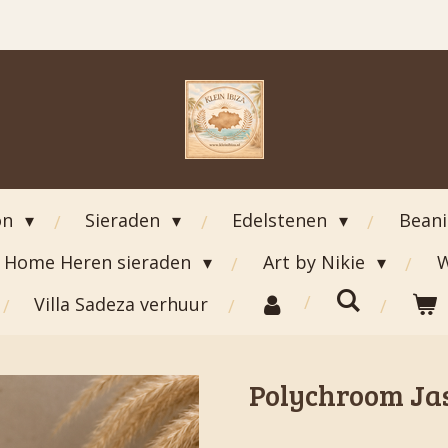
on
Sieraden
Edelstenen
Bean
Home Heren sieraden
Art by Nikie
W
Villa Sadeza verhuur
Polychroom Jas