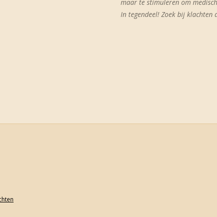
maar te stimuleren om medische
In tegendeel! Zoek bij klachten a
achten