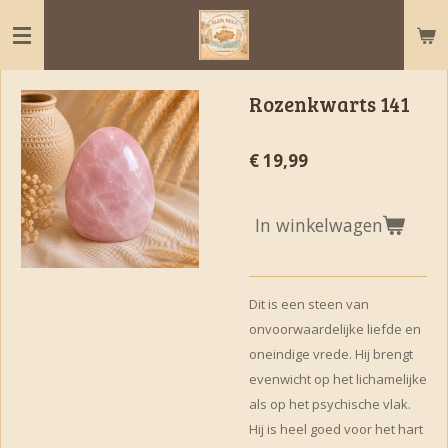
Ga
direct
naar
de
Rozenkwarts 141
hoofdinhoud
€ 19,99
In winkelwagen
Dit is een steen van
onvoorwaardelijke liefde en
oneindige vrede. Hij brengt
evenwicht op het lichamelijke
als op het psychische vlak.
Hij is heel goed voor het hart