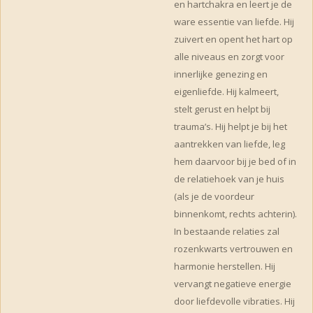
en hartchakra en leert je de
ware essentie van liefde. Hij
zuivert en opent het hart op
alle niveaus en zorgt voor
innerlijke genezing en
eigenliefde. Hij kalmeert,
stelt gerust en helpt bij
trauma’s. Hij helpt je bij het
aantrekken van liefde, leg
hem daarvoor bij je bed of in
de relatiehoek van je huis
(als je de voordeur
binnenkomt, rechts achterin).
In bestaande relaties zal
rozenkwarts vertrouwen en
harmonie herstellen. Hij
vervangt negatieve energie
door liefdevolle vibraties. Hij