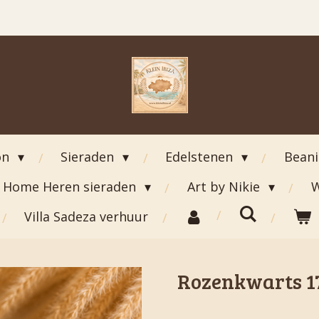
on
Sieraden
Edelstenen
Bean
Home Heren sieraden
Art by Nikie
W
Villa Sadeza verhuur
Rozenkwarts 1