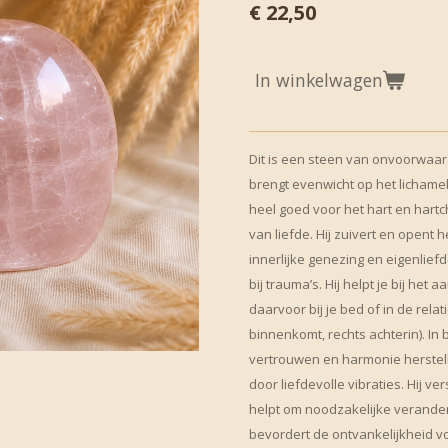
€ 22,50
In winkelwagen
Dit is een steen van onvoorwaard
brengt evenwicht op het lichameli
heel goed voor het hart en hartc
van liefde. Hij zuivert en opent 
innerlijke genezing en eigenliefde
bij trauma’s. Hij helpt je bij het
daarvoor bij je bed of in de rela
binnenkomt, rechts achterin). In
vertrouwen en harmonie herstell
door liefdevolle vibraties. Hij v
helpt om noodzakelijke verande
bevordert de ontvankelijkheid v