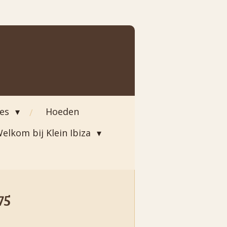
ies
Hoeden
elkom bij Klein Ibiza
75