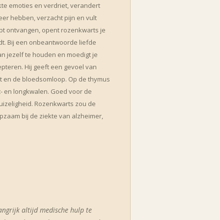
kte emoties en verdriet, verandert
er hebben, verzacht pijn en vult
hebt ontvangen, opent rozenkwarts je
rdt. Bij een onbeantwoorde liefde
e van jezelf te houden en moedigt je
epteren. Hij geeft een gevoel van
t en de bloedsomloop. Op de thymus
st- en longkwalen. Goed voor de
 duizeligheid. Rozenkwarts zou de
pzaam bij de ziekte van alzheimer,
langrijk altijd medische hulp te