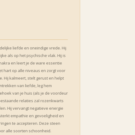
elijke liefde en oneindige vrede. Hij
jke als op het psychische vlak. Hij is
hakra en leert je de ware essentie
het hart op alle niveaus en zorgt voor
. Hij kalmeert, stelt gerust en helpt
 aantrekken van liefde, leg hem
tiehoek van je huis (als je de voordeur
 bestaande relaties zal rozenkwarts
en. Hij vervangt negatieve energie
ersterkt empathie en gevoeligheid en
ringen te accepteren. Deze steen
oor alle soorten schoonheid.