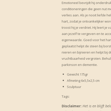
Emotioneel bevrijdt hij onderdru
conditioneringen die geen nut me
verlies aan. Als je nooit liefde 
hart, zodat je ontvankelijker wo
troost hij je verdriet. Hij leert j
aan jezelf te vergeven en te acc
eigenwaarde. Goed voor het har
geplaatst helpt de steen bij bor
nieren en bijnieren en helpt bij
vruchtbaarheid vergroten. Behul
parkinson en dementie.
Gewicht 175gr
Afmeting 6x5,5x2,5 cm
Sculptuur
Tags:
Disclaimer:
Het is en blijft be