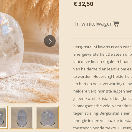
€ 32,50
In winkelwagen
Bergkristal of kwarts is een zeer
energieversterker. De steen of p
laat deze los en reguleert haar.
van helderheid en leert je om ee
te worden. Het brengt helderhei
en hart en helpt verwarring te o
heldere verbinding te leggen met 
je een kwarts kristal of bergkris
biomagnetische veld, versterkt 
tegen straling. Bergkristal is een
energie in een volmaakte toesta
toestand voor de ziekte. Hij rein