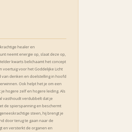
 krachtige healer en
unt neemt energie op, slaat deze op,
 Helder kwarts belichaamt het concept
n voertuig voor het Goddelijke Licht
d van denken en doelstelling in hoofd
verwinnen. Ook helpt het je om een
je hogere zelf en hogere leiding. Als
tal vasthoudt verdubbelt dat je
het de spierspanning en beschermt
 geneeskrachtige steen, hij brengt je
nd door terug te gaan naar de
igt en versterkt de organen en