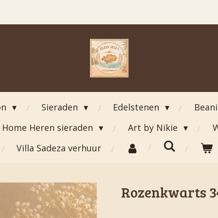
on
Sieraden
Edelstenen
Bean
Home Heren sieraden
Art by Nikie
W
Villa Sadeza verhuur
Rozenkwarts 3