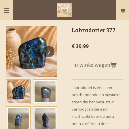
Ga
direct
naar
de
Labradoriet 377
hoofdinhoud
€ 39,99
In winkelwagen
Labradoriet is een zeer
beschermende en mystieke
steen die het bewustzijn
verhoogt en die een
krachtveld door de aura
heen creëert en deze