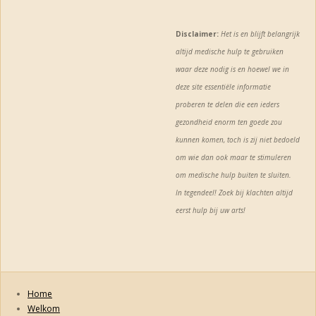
Disclaimer:
Het is en blijft belangrijk
altijd medische hulp te gebruiken
waar deze nodig is
en hoewel we in
deze site essentiële informatie
proberen te delen die een ieders
gezondheid enorm
ten goede zou
kunnen komen, toch is zij niet bedoeld
om wie dan ook maar te stimuleren
om medische hulp buiten te sluiten.
In tegendeel! Zoek bij klachten altijd
eerst hulp bij uw arts!
Home
Welkom