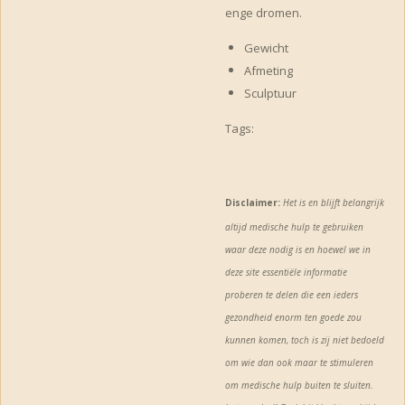
enge dromen.
Gewicht
Afmeting
Sculptuur
Tags:
Disclaimer:
Het is en blijft belangrijk
altijd medische hulp te gebruiken
waar deze nodig is
en hoewel we in
deze site essentiële informatie
proberen te delen die een ieders
gezondheid enorm
ten goede zou
kunnen komen, toch is zij niet bedoeld
om wie dan ook maar te stimuleren
om medische hulp buiten te sluiten.