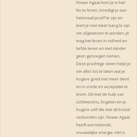
Flower Agaat leert je in het
Nu te leven, moedigt je aan
helemaal jezelf te zijn en
leert je niet meer bang te zijn
om afgewezen te worden. Je
mag het leven in volheid en
liefde leven en met minder
geen genoegen nemen.
Deze prachtige steen helpt je
om alles los te laten wat je
hogere goed niet meer dient
en in vrede en acceptatie te
leven. Dit met de hulp van
Lichtwezens, Engelen en je
hogere zelf die met dit kristal
verbonden zijn. Flower Agaat
heeft een helende,
vrouwelijke energie. Het is