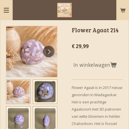
Ga
direct
naar
de
Flower Agaat 214
hoofdinhoud
€ 29,99
In winkelwagen
Flower Agaat is in 2017 nieuw
gevonden in Madagaskar.
Het is een prachtige
Agaatsoort met 3D patronen
van witte bloemen in helder
Chalcedoon. Het is fossiel