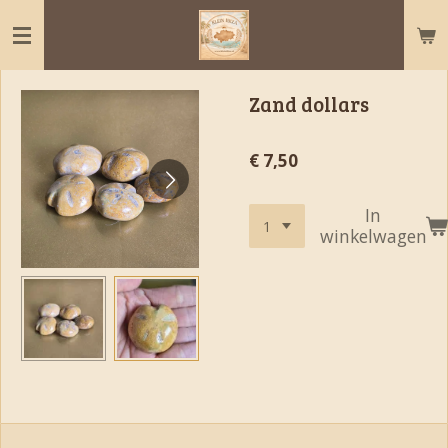
Ga
direct
naar
de
Zand dollars
hoofdinhoud
€ 7,50
In
winkelwagen