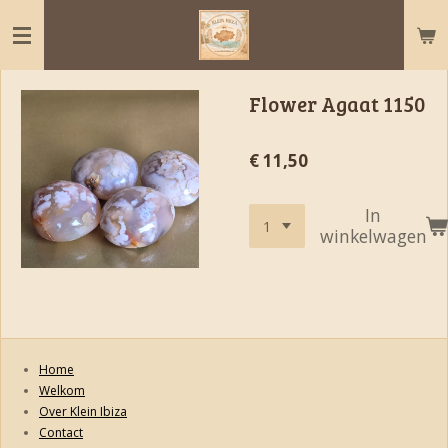
Ga
direct
naar
de
Flower Agaat 1150
hoofdinhoud
€ 11,50
In
winkelwagen
Home
Welkom
Over Klein Ibiza
Contact