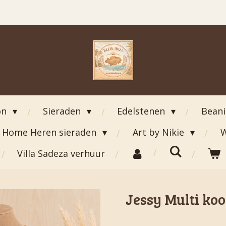
on
Sieraden
Edelstenen
Bean
Home Heren sieraden
Art by Nikie
W
Villa Sadeza verhuur
Jessy Multi ko