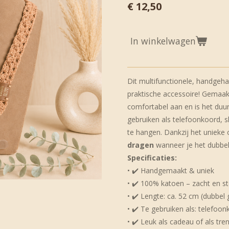
€ 12,50
In winkelwagen
Dit multifunctionele, handgehaa
praktische accessoire! Gemaak
comfortabel aan en is het duur
gebruiken als telefoonkoord, 
te hangen. Dankzij het unieke
dragen
wanneer je het dubbe
Specificaties:
• ✔️ Handgemaakt & uniek
• ✔️ 100% katoen – zacht en st
• ✔️ Lengte: ca. 52 cm (dubbel
• ✔️ Te gebruiken als: telefoo
• ✔️ Leuk als cadeau of als tre