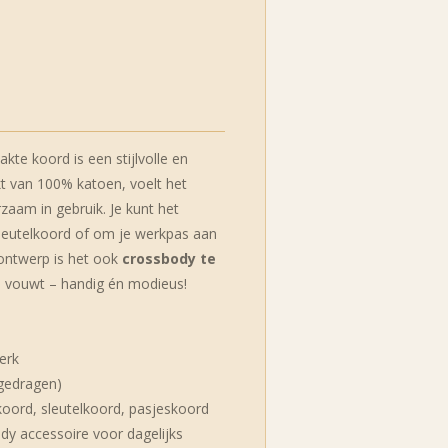
kte koord is een stijlvolle en
t van 100% katoen, voelt het
zaam in gebruik. Je kunt het
sleutelkoord of om je werkpas aan
 ontwerp is het ook
crossbody te
l vouwt – handig én modieus!
erk
 gedragen)
nkoord, sleutelkoord, pasjeskoord
ndy accessoire voor dagelijks