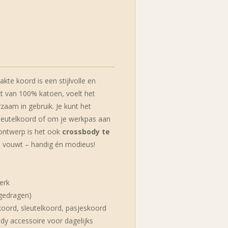
kte koord is een stijlvolle en
t van 100% katoen, voelt het
zaam in gebruik. Je kunt het
sleutelkoord of om je werkpas aan
 ontwerp is het ook
crossbody te
l vouwt – handig én modieus!
erk
 gedragen)
nkoord, sleutelkoord, pasjeskoord
ndy accessoire voor dagelijks