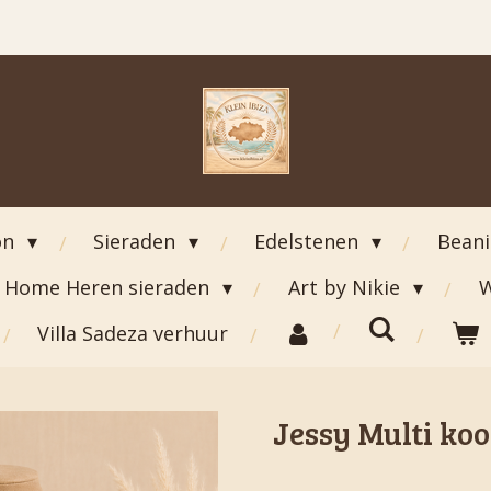
on
Sieraden
Edelstenen
Bean
Home Heren sieraden
Art by Nikie
W
Villa Sadeza verhuur
Jessy Multi koo