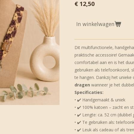
€ 12,50
In winkelwagen
Dit multifunctionele, handgehaa
praktische accessoire! Gemaak
comfortabel aan en is het duur
gebruiken als telefoonkoord, 
te hangen. Dankzij het unieke
dragen
wanneer je het dubbe
Specificaties:
• ✔️ Handgemaakt & uniek
• ✔️ 100% katoen – zacht en st
• ✔️ Lengte: ca. 52 cm (dubbel
• ✔️ Te gebruiken als: telefoo
• ✔️ Leuk als cadeau of als tre