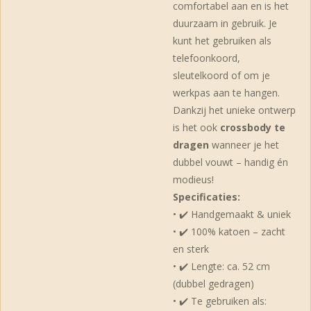
comfortabel aan en is het
duurzaam in gebruik. Je
kunt het gebruiken als
telefoonkoord,
sleutelkoord of om je
werkpas aan te hangen.
Dankzij het unieke ontwerp
is het ook
crossbody te
dragen
wanneer je het
dubbel vouwt – handig én
modieus!
Specificaties:
• ✔️ Handgemaakt & uniek
• ✔️ 100% katoen – zacht
en sterk
• ✔️ Lengte: ca. 52 cm
(dubbel gedragen)
• ✔️ Te gebruiken als: