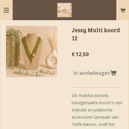
Ga
direct
naar
de
Jessy Multi koord
hoofdinhoud
12
€ 12,50
In winkelwagen
Dit multifunctionele,
handgehaakte koord is een
stijlvolle en praktische
accessoire! Gemaakt van
100% katoen, voelt het