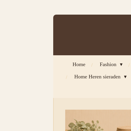
Ga
direct
naar
de
hoofdinhoud
Home
Fashion
Home Heren sieraden