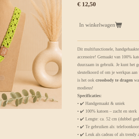
€ 12,50
In winkelwagen
Dit multifunctionele, handgehaakte 
accessoire! Gemaakt van 100% katoe
duurzaam in gebruik. Je kunt het g
sleutelkoord of om je werkpas aan
is het ook
crossbody te dragen
wa
modieus!
Specificaties:
• ✔️ Handgemaakt & uniek
• ✔️ 100% katoen – zacht en sterk
• ✔️ Lengte: ca. 52 cm (dubbel ge
• ✔️ Te gebruiken als: telefoonkoor
• ✔️ Leuk als cadeau of als trendy 