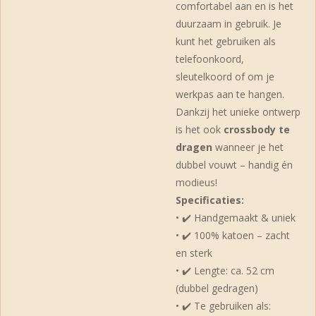
comfortabel aan en is het
duurzaam in gebruik. Je
kunt het gebruiken als
telefoonkoord,
sleutelkoord of om je
werkpas aan te hangen.
Dankzij het unieke ontwerp
is het ook
crossbody te
dragen
wanneer je het
dubbel vouwt – handig én
modieus!
Specificaties:
• ✔️ Handgemaakt & uniek
• ✔️ 100% katoen – zacht
en sterk
• ✔️ Lengte: ca. 52 cm
(dubbel gedragen)
• ✔️ Te gebruiken als: