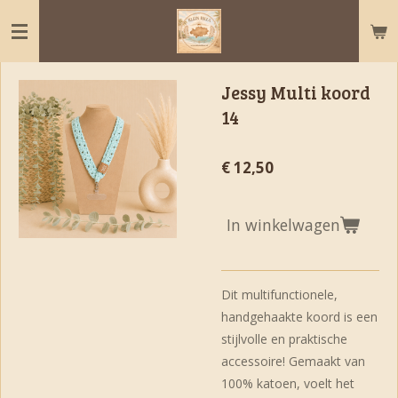
Ga
direct
naar
de
Jessy Multi koord
hoofdinhoud
14
€ 12,50
In winkelwagen
Dit multifunctionele,
handgehaakte koord is een
stijlvolle en praktische
accessoire! Gemaakt van
100% katoen, voelt het