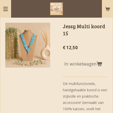
Ga
direct
naar
de
Jessy Multi koord
hoofdinhoud
15
€ 12,50
In winkelwagen
Dit multifunctionele,
handgehaakte koord is een
stijlvolle en praktische
accessoire! Gemaakt van
100% katoen, voelt het