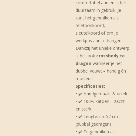
comfortabel aan en is het
duurzaam in gebruik. Je
kunt het gebruiken als
telefoonkoord,
sleutelkoord of om je
werkpas aan te hangen.
Dankzij het unieke ontwerp
is het ook
crossbody te
dragen
wanneer je het
dubbel vouwt – handig én
modieus!
Specificaties:
• ✔️ Handgemaakt & uniek
• ✔️ 100% katoen – zacht
en sterk
• ✔️ Lengte: ca. 52 cm
(dubbel gedragen)
• ✔️ Te gebruiken als: