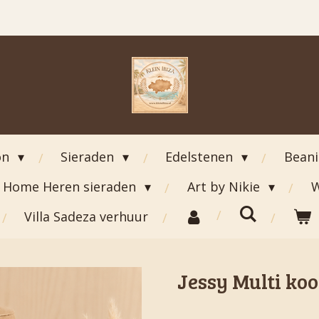
on
Sieraden
Edelstenen
Bean
Home Heren sieraden
Art by Nikie
W
Villa Sadeza verhuur
Jessy Multi koo