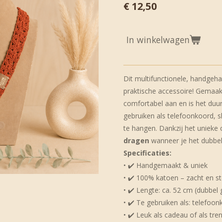
€ 12,50
In winkelwagen
Dit multifunctionele, handgehaa
praktische accessoire! Gemaak
comfortabel aan en is het duur
gebruiken als telefoonkoord, 
te hangen. Dankzij het unieke
dragen
wanneer je het dubbe
Specificaties:
• ✔️ Handgemaakt & uniek
• ✔️ 100% katoen – zacht en st
• ✔️ Lengte: ca. 52 cm (dubbel
• ✔️ Te gebruiken als: telefoo
• ✔️ Leuk als cadeau of als tre