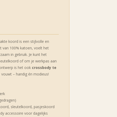
kte koord is een stijlvolle en
t van 100% katoen, voelt het
zaam in gebruik. Je kunt het
sleutelkoord of om je werkpas aan
 ontwerp is het ook
crossbody te
l vouwt – handig én modieus!
erk
 gedragen)
nkoord, sleutelkoord, pasjeskoord
ndy accessoire voor dagelijks