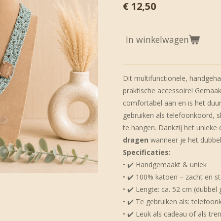
€ 12,50
In winkelwagen
Dit multifunctionele, handgehaa
praktische accessoire! Gemaak
comfortabel aan en is het duur
gebruiken als telefoonkoord, 
te hangen. Dankzij het unieke
dragen
wanneer je het dubbe
Specificaties:
• ✔️ Handgemaakt & uniek
• ✔️ 100% katoen – zacht en st
• ✔️ Lengte: ca. 52 cm (dubbel
• ✔️ Te gebruiken als: telefoo
• ✔️ Leuk als cadeau of als tre