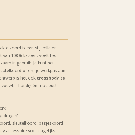
kte koord is een stijlvolle en
t van 100% katoen, voelt het
zaam in gebruik. Je kunt het
sleutelkoord of om je werkpas aan
 ontwerp is het ook
crossbody te
l vouwt – handig én modieus!
erk
 gedragen)
nkoord, sleutelkoord, pasjeskoord
ndy accessoire voor dagelijks