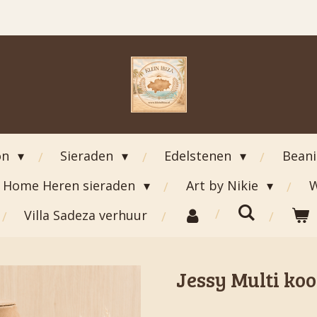
on
Sieraden
Edelstenen
Bean
Home Heren sieraden
Art by Nikie
W
Villa Sadeza verhuur
Jessy Multi koo