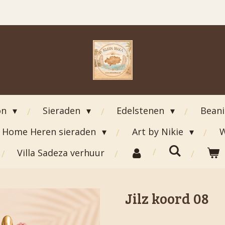
on
Sieraden
Edelstenen
Bean
Home Heren sieraden
Art by Nikie
W
Villa Sadeza verhuur
Jilz koord 08