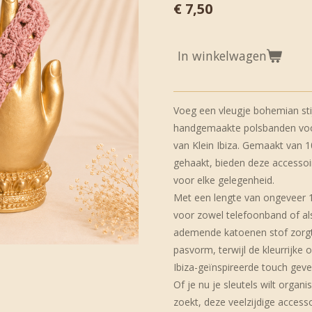
€ 7,50
In winkelwagen
Voeg een vleugje bohemian sti
handgemaakte polsbanden voor 
van Klein Ibiza. Gemaakt van 
gehaakt, bieden deze accesso
voor elke gelegenheid.
Met een lengte van ongeveer 1
voor zowel telefoonband of als
ademende katoenen stof zorgt
pasvorm, terwijl de kleurrijke 
Ibiza-geïnspireerde touch geve
Of je nu je sleutels wilt organ
zoekt, deze veelzijdige access