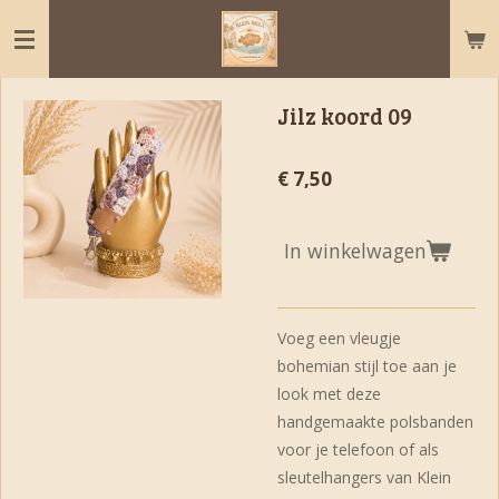
Ga
direct
naar
de
Jilz koord 09
hoofdinhoud
€ 7,50
In winkelwagen
Voeg een vleugje
bohemian stijl toe aan je
look met deze
handgemaakte polsbanden
voor je telefoon of als
sleutelhangers van Klein