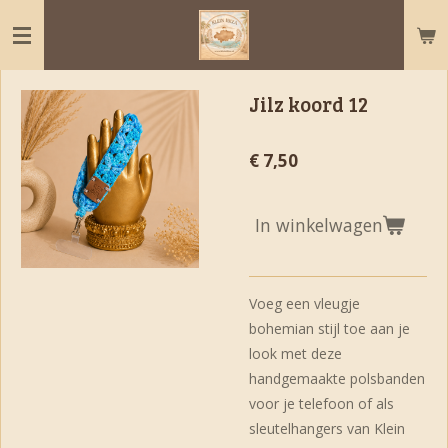
Ga
direct
naar
de
Jilz koord 12
hoofdinhoud
€ 7,50
In winkelwagen
Voeg een vleugje
bohemian stijl toe aan je
look met deze
handgemaakte polsbanden
voor je telefoon of als
sleutelhangers van Klein