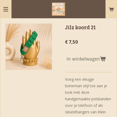
Ga
direct
naar
de
Jilz koord 21
hoofdinhoud
€ 7,50
In winkelwagen
Voeg een vleugje
bohemian stijl toe aan je
look met deze
handgemaakte polsbanden
voor je telefoon of als
sleutelhangers van Klein