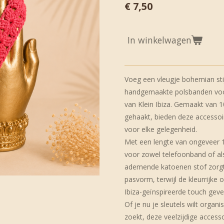
€ 7,50
In winkelwagen
Voeg een vleugje bohemian sti
handgemaakte polsbanden voor 
van Klein Ibiza. Gemaakt van 
gehaakt, bieden deze accesso
voor elke gelegenheid.
Met een lengte van ongeveer 1
voor zowel telefoonband of als
ademende katoenen stof zorgt
pasvorm, terwijl de kleurrijke 
Ibiza-geïnspireerde touch geve
Of je nu je sleutels wilt organ
zoekt, deze veelzijdige access