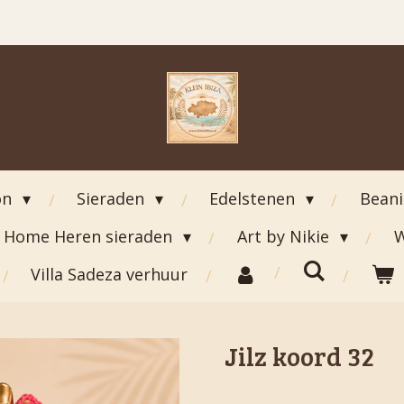
on
Sieraden
Edelstenen
Bean
Home Heren sieraden
Art by Nikie
W
Villa Sadeza verhuur
Jilz koord 32