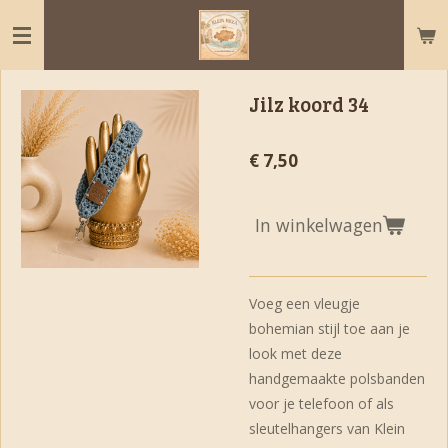
Ga
direct
naar
de
Jilz koord 34
hoofdinhoud
€ 7,50
In winkelwagen
Voeg een vleugje
bohemian stijl toe aan je
look met deze
handgemaakte polsbanden
voor je telefoon of als
sleutelhangers van Klein