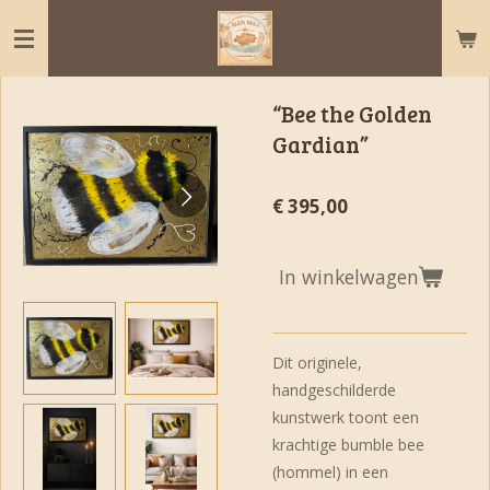
Ga
direct
naar
de
“Bee the Golden
hoofdinhoud
Gardian”
€ 395,00
In winkelwagen
Dit originele,
handgeschilderde
kunstwerk toont een
krachtige bumble bee
(hommel) in een