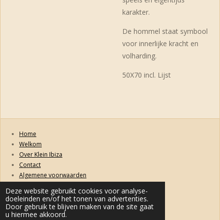
karakter.
De hommel staat symbool
voor innerlijke kracht en
volharding.
50X70 incl. Lijst
Home
Welkom
Over Klein Ibiza
Contact
Algemene voorwaarden
Retourneren, ruilen, garanties en klachten
Deze website gebruikt cookies voor analyse-
Privacybeleid
doeleinden en/of het tonen van advertenties.
Levertijd & Verzendkosten
Door gebruik te blijven maken van de site gaat
u hiermee akkoord.