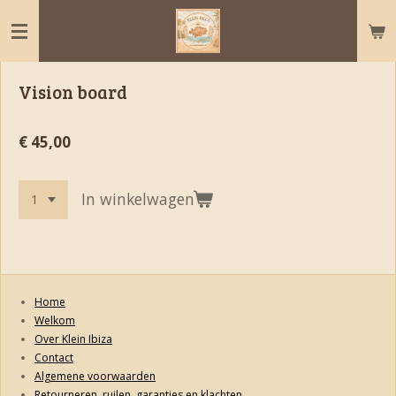
Ga
direct
naar
de
Vision board
hoofdinhoud
€ 45,00
In winkelwagen
Home
Welkom
Over Klein Ibiza
Contact
Algemene voorwaarden
Retourneren, ruilen, garanties en klachten