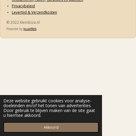
Privacybeleid
Levertijd & Verzendkosten
© 2022 kleinibiza.nl
Powered by
JouwWeb
Deze website gebruikt cookies voor analyse-
doeleinden en/of het tonen van advertenties.
Door gebruik te blijven maken van de site gaat
u hiermee akkoord.
Akkoord