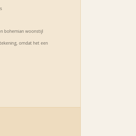
is
en bohemian woonstijl
en tekening, omdat het een