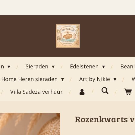
on
Sieraden
Edelstenen
Bean
Home Heren sieraden
Art by Nikie
W
Villa Sadeza verhuur
Rozenkwarts v