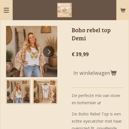
Ga
direct
naar
de
Boho rebel top
hoofdinhoud
Demi
€ 39,99
In winkelwagen
De perfecte mix van stoer
en bohemian 🌿
De Boho Rebel Top is een
echte eyecatcher met haar
oversized fit, opvallende