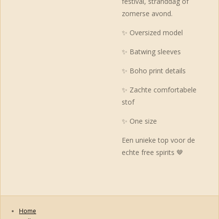
festival, stranddag of
zomerse avond.
✨ Oversized model
✨ Batwing sleeves
✨ Boho print details
✨ Zachte comfortabele
stof
✨ One size
Een unieke top voor de
echte free spirits 🤎
Home