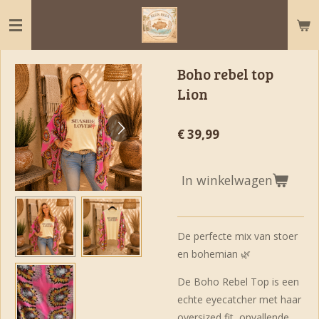
Ga
direct
naar
de
Boho rebel top
hoofdinhoud
Lion
€ 39,99
In winkelwagen
De perfecte mix van stoer
en bohemian 🌿
De Boho Rebel Top is een
echte eyecatcher met haar
oversized fit, opvallende