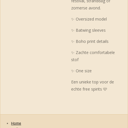
festival, stranddag of
zomerse avond.
✨ Oversized model
✨ Batwing sleeves
✨ Boho print details
✨ Zachte comfortabele
stof
✨ One size
Een unieke top voor de
echte free spirits 🩷
Home