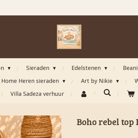
on
Sieraden
Edelstenen
Bean
Home Heren sieraden
Art by Nikie
W
Villa Sadeza verhuur
Boho rebel top 