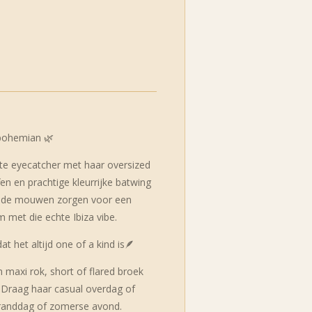
 bohemian 🌿
te eyecatcher met haar oversized
ffen en prachtige kleurrijke batwing
wijde mouwen zorgen voor een
 met die echte Ibiza vibe.
dat het altijd one of a kind is🪶
 maxi rok, short of flared broek
. Draag haar casual overdag of
stranddag of zomerse avond.