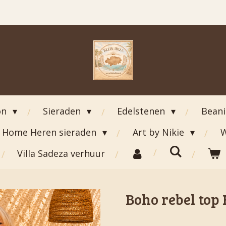
on
Sieraden
Edelstenen
Bean
Home Heren sieraden
Art by Nikie
W
Villa Sadeza verhuur
Boho rebel top