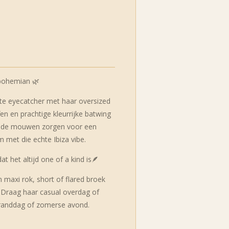
 bohemian 🌿
te eyecatcher met haar oversized
ffen en prachtige kleurrijke batwing
wijde mouwen zorgen voor een
 met die echte Ibiza vibe.
dat het altijd one of a kind is🪶
 maxi rok, short of flared broek
. Draag haar casual overdag of
stranddag of zomerse avond.