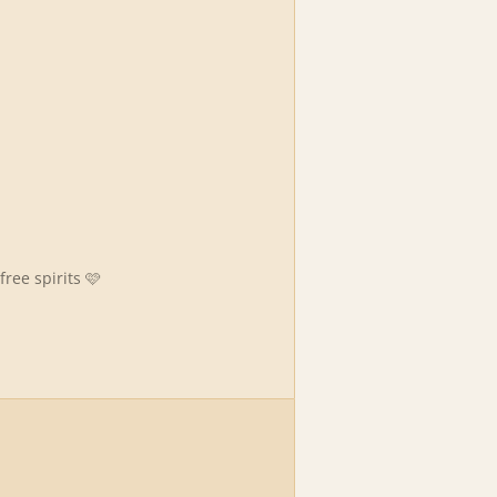
ree spirits 🩷