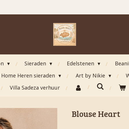
on
Sieraden
Edelstenen
Bean
Home Heren sieraden
Art by Nikie
W
Villa Sadeza verhuur
Blouse Heart