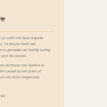
 je outfit met deze stijlvolle
jes. De blouse heeft een
 is gemaakt van heerlijk luchtig
 voor elk seizoen.
even de blouse een speelse en
 hem casual op een jeans of
or een boho-chique look.
 42)