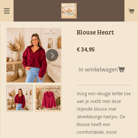
Ga
direct
naar
de
Blouse Heart
hoofdinhoud
€ 34,95
In winkelwagen
Voeg een vleugje liefde toe
aan je outfit met deze
stijlvolle blouse met
zilverkleurige hartjes. De
blouse heeft een
comfortabele, losse