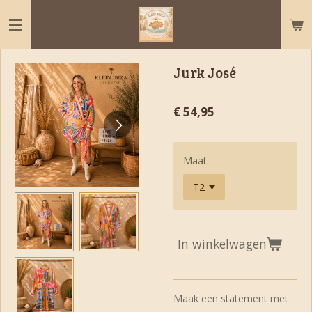
Ga
direct
naar
de
Jurk José
hoofdinhoud
€ 54,95
Maat
In winkelwagen
Maak een statement met