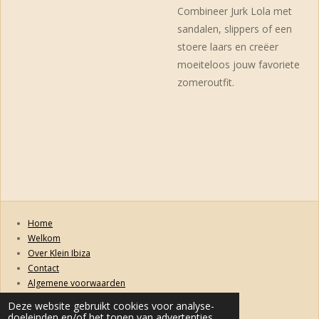
Combineer Jurk Lola met
sandalen, slippers of een
stoere laars en creëer
moeiteloos jouw favoriete
zomeroutfit.
Home
Welkom
Over Klein Ibiza
Contact
Algemene voorwaarden
Retourneren, ruilen, garanties en klachten
Deze website gebruikt cookies voor analyse-
Privacybeleid
doeleinden en/of het tonen van advertenties.