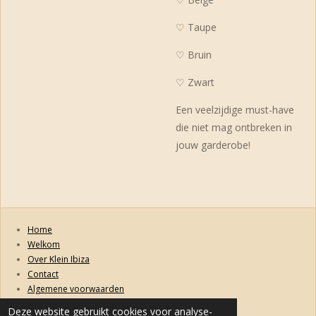
♡ Taupe
♡ Bruin
♡ Zwart
Een veelzijdige must-have
die niet mag ontbreken in
jouw garderobe!
Home
Welkom
Over Klein Ibiza
Contact
Algemene voorwaarden
Retourneren, ruilen, garanties en klachten
Deze website gebruikt cookies voor analyse-