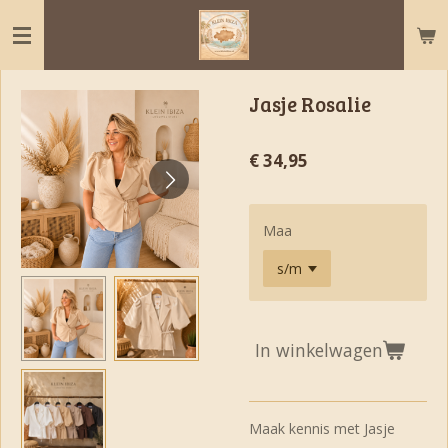
Ga
direct
naar
de
Jasje Rosalie
hoofdinhoud
€ 34,95
Maa
In winkelwagen
Maak kennis met Jasje