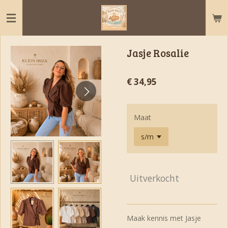
Ga
direct
naar
de
Jasje Rosalie
hoofdinhoud
€ 34,95
Maat
Uitverkocht
Maak kennis met Jasje