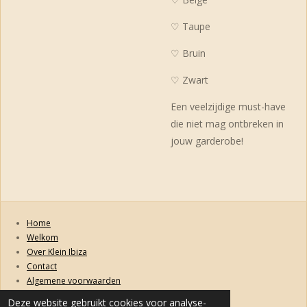
♡ Taupe
♡ Bruin
♡ Zwart
Een veelzijdige must-have
die niet mag ontbreken in
jouw garderobe!
Home
Welkom
Over Klein Ibiza
Contact
Algemene voorwaarden
Retourneren, ruilen, garanties en klachten
Deze website gebruikt cookies voor analyse-