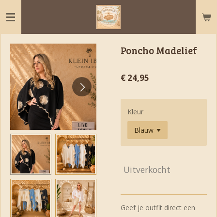
Ga
direct
naar
de
Poncho Madelief
hoofdinhoud
€ 24,95
Kleur
Uitverkocht
Geef je outfit direct een