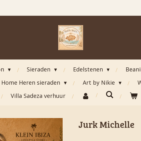
on
Sieraden
Edelstenen
Bean
Home Heren sieraden
Art by Nikie
W
Villa Sadeza verhuur
Jurk Michelle