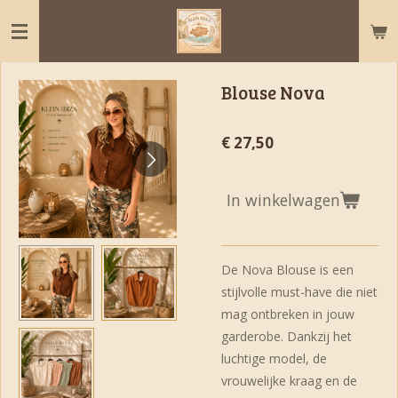
Ga
direct
naar
de
Blouse Nova
hoofdinhoud
€ 27,50
In winkelwagen
De Nova Blouse is een
stijlvolle must-have die niet
mag ontbreken in jouw
garderobe. Dankzij het
luchtige model, de
vrouwelijke kraag en de