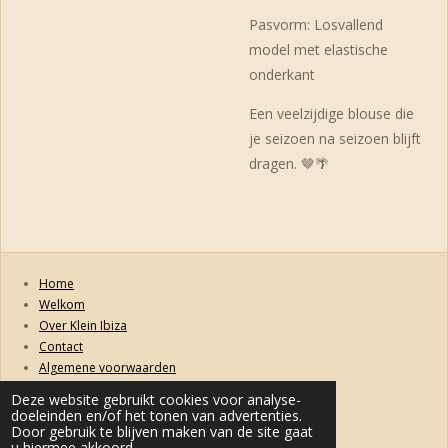
Pasvorm: Losvallend
model met elastische
onderkant
Een veelzijdige blouse die
je seizoen na seizoen blijft
dragen. 🤎🌴
Home
Welkom
Over Klein Ibiza
Contact
Algemene voorwaarden
Retourneren, ruilen, garanties en klachten
Deze website gebruikt cookies voor analyse-
Privacybeleid
doeleinden en/of het tonen van advertenties.
Levertijd & Verzendkosten
Door gebruik te blijven maken van de site gaat
u hiermee akkoord.