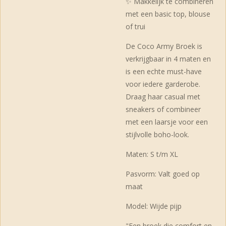
✨ Makkelijk te combineren
met een basic top, blouse
of trui
De Coco Army Broek is
verkrijgbaar in 4 maten en
is een echte must-have
voor iedere garderobe.
Draag haar casual met
sneakers of combineer
met een laarsje voor een
stijlvolle boho-look.
Maten: S t/m XL
Pasvorm: Valt goed op
maat
Model: Wijde pijp
"Een broek die comfort en