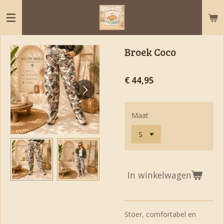
Ga
direct
naar
de
Broek Coco
hoofdinhoud
€ 44,95
Maat
In winkelwagen
Stoer, comfortabel en